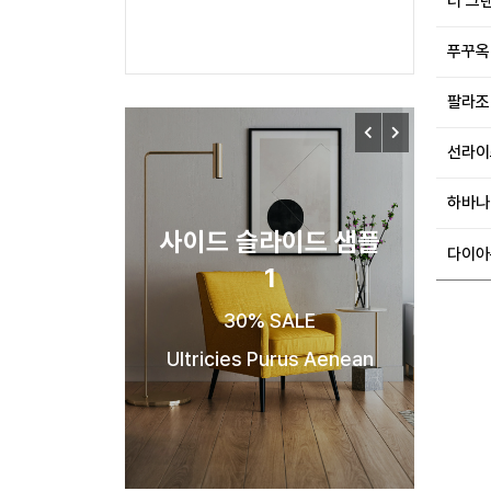
더 그
푸꾸옥
팔라조 
선라이
하바나
이드 샘플
사이드 슬라이드 샘플
다이아
1
ALE
30% SALE
or Justo
Ultricies Purus Aenean