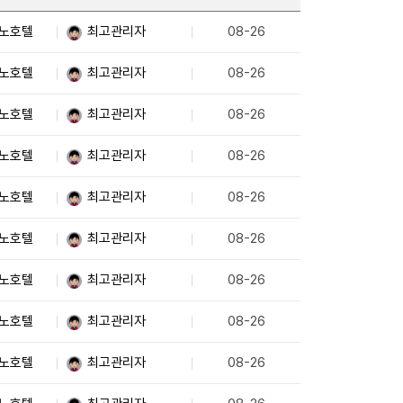
노호텔
최고관리자
08-26
노호텔
최고관리자
08-26
노호텔
최고관리자
08-26
노호텔
최고관리자
08-26
노호텔
최고관리자
08-26
노호텔
최고관리자
08-26
노호텔
최고관리자
08-26
노호텔
최고관리자
08-26
노호텔
최고관리자
08-26