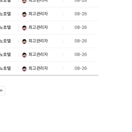
노호텔
최고관리자
08-26
노호텔
최고관리자
08-26
노호텔
최고관리자
08-26
노호텔
최고관리자
08-26
노호텔
최고관리자
08-26
노호텔
최고관리자
08-26